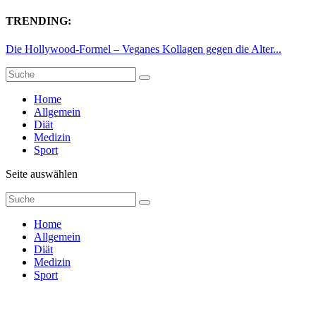
TRENDING:
Die Hollywood-Formel – Veganes Kollagen gegen die Alter...
Home
Allgemein
Diät
Medizin
Sport
Seite auswählen
Home
Allgemein
Diät
Medizin
Sport