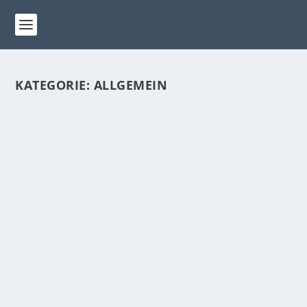
KATEGORIE:
ALLGEMEIN
WUNDERWAFFE IM ALLTAG: WIE
WONDERFAST IHR FASTEN SPIELEND
LEICHT MACHT
von
Redaktion
|
Okt. 22, 2024
|
Allgemein
|
0
|
Sie haben sicher schon mal vom
Intervallfasten gehört – klingt einfach, oder?
Essen Sie...