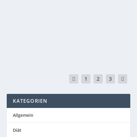
knabbern. Es sieht nicht nur unschön aus, das
Nagelbett kann sich zudem auch entzünden
und schmerzhafte Folgen haben. Tipps gegen
das Fingernägel kauen Für...
WEITERLESEN
1
2
3
KATEGORIEN
Allgemein
Diät