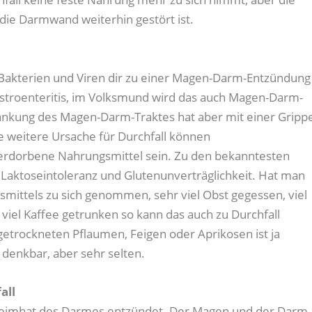
die Darmwand weiterhin gestört ist.
d Bakterien und Viren dir zu einer Magen-Darm-Entzündung
stroenteritis, im Volksmund wird das auch Magen-Darm-
ankung des Magen-Darm-Traktes hat aber mit einer Gripp
ne weitere Ursache für Durchfall können
erdorbene Nahrungsmittel sein. Zu den bekanntesten
 Laktoseintoleranz und Glutenunverträglichkeit. Hat man
ittels zu sich genommen, sehr viel Obst gegessen, viel
viel Kaffee getrunken so kann das auch zu Durchfall
getrockneten Pflaumen, Feigen oder Aprikosen ist ja
t denkbar, aber sehr selten.
all
chleimhat des Darmes entzündet. Der Magen und der Darm