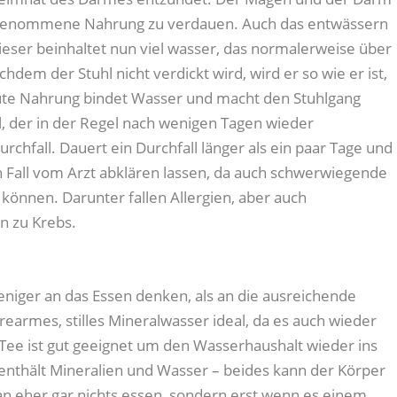
ufgenommene Nahrung zu verdauen. Auch das entwässern
Dieser beinhaltet nun viel wasser, das normalerweise über
hdem der Stuhl nicht verdickt wird, wird er so wie er ist,
ute Nahrung bindet Wasser und macht den Stuhlgang
, der in der Regel nach wenigen Tagen wieder
rchfall. Dauert ein Durchfall länger als ein paar Tage und
den Fall vom Arzt abklären lassen, da auch schwerwiegende
können. Darunter fallen Allergien, aber auch
n zu Krebs.
eniger an das Essen denken, als an die ausreichende
urearmes, stilles Mineralwasser ideal, da es auch wieder
 Tee ist gut geeignet um den Wasserhaushalt wieder ins
 enthält Mineralien und Wasser – beides kann der Körper
an eher gar nichts essen, sondern erst wenn es einem