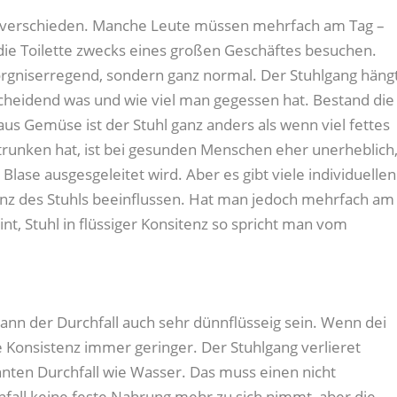
h verschieden. Manche Leute müssen mehrfach am Tag –
die Toilette zwecks eines großen Geschäftes besuchen.
orgniserregend, sondern ganz normal. Der Stuhlgang häng
tscheidend was und wie viel man gegessen hat. Bestand die
us Gemüse ist der Stuhl ganz anders als wenn viel fettes
trunken hat, ist bei gesunden Menschen eher unerheblich
 Blase ausgesgeleitet wird. Aber es gibt viele individuellen
tenz des Stuhls beeinflussen. Hat man jedoch mehrfach am
nt, Stuhl in flüssiger Konsitenz so spricht man vom
nn der Durchfall auch sehr dünnflüsseig sein. Wenn dei
e Konsistenz immer geringer. Der Stuhlgang verlieret
nten Durchfall wie Wasser. Das muss einen nicht
rchfall keine feste Nahrung mehr zu sich nimmt, aber die