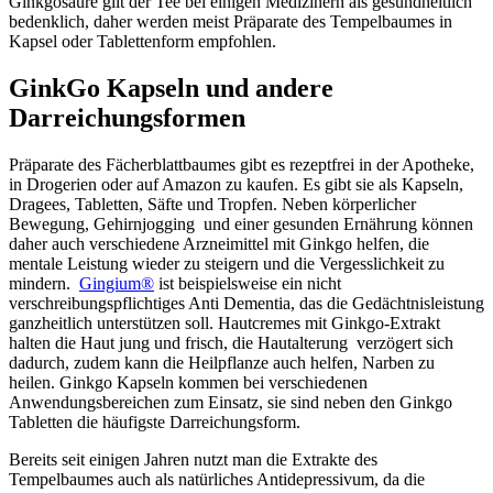
Ginkgosäure gilt der Tee bei einigen Medizinern als gesundheitlich
bedenklich, daher werden meist Präparate des Tempelbaumes in
Kapsel oder Tablettenform empfohlen.
GinkGo Kapseln und andere
Darreichungsformen
Präparate des Fächerblattbaumes gibt es rezeptfrei in der Apotheke,
in Drogerien oder auf Amazon zu kaufen. Es gibt sie als Kapseln,
Dragees, Tabletten, Säfte und Tropfen. Neben körperlicher
Bewegung, Gehirnjogging und einer gesunden Ernährung können
daher auch verschiedene Arzneimittel mit Ginkgo helfen, die
mentale Leistung wieder zu steigern und die Vergesslichkeit zu
mindern.
Gingium®
ist beispielsweise ein nicht
verschreibungspflichtiges Anti Dementia, das die Gedächtnisleistung
ganzheitlich unterstützen soll. Hautcremes mit Ginkgo-Extrakt
halten die Haut jung und frisch, die Hautalterung verzögert sich
dadurch, zudem kann die Heilpflanze auch helfen, Narben zu
heilen. Ginkgo Kapseln kommen bei verschiedenen
Anwendungsbereichen zum Einsatz, sie sind neben den Ginkgo
Tabletten die häufigste Darreichungsform.
Bereits seit einigen Jahren nutzt man die Extrakte des
Tempelbaumes auch als natürliches Antidepressivum, da die