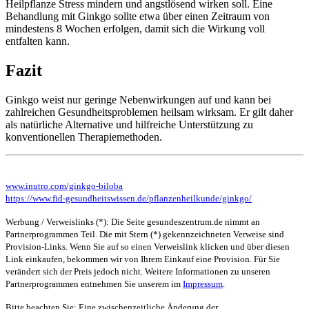
Heilpflanze Stress mindern und angstlösend wirken soll. Eine
Behandlung mit Ginkgo sollte etwa über einen Zeitraum von
mindestens 8 Wochen erfolgen, damit sich die Wirkung voll
entfalten kann.
Fazit
Ginkgo weist nur geringe Nebenwirkungen auf und kann bei
zahlreichen Gesundheitsproblemen heilsam wirksam. Er gilt daher
als natürliche Alternative und hilfreiche Unterstützung zu
konventionellen Therapiemethoden.
www.inutro.com/ginkgo-biloba
https://www.fid-gesundheitswissen.de/pflanzenheilkunde/ginkgo/
Werbung / Verweislinks (*): Die Seite gesundeszentrum.de nimmt an
Partnerprogrammen Teil. Die mit Stern (*) gekennzeichneten Verweise sind
Provision-Links. Wenn Sie auf so einen Verweislink klicken und über diesen
Link einkaufen, bekommen wir von Ihrem Einkauf eine Provision. Für Sie
verändert sich der Preis jedoch nicht. Weitere Informationen zu unseren
Partnerprogrammen entnehmen Sie unserem im
Impressum
.
Bitte beachten Sie: Eine zwischenzeitliche Änderung der