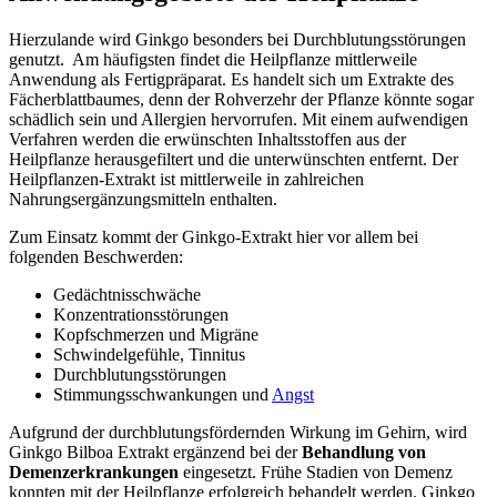
Hierzulande wird Ginkgo besonders bei Durchblutungsstörungen
genutzt. Am häufigsten findet die Heilpflanze mittlerweile
Anwendung als Fertigpräparat. Es handelt sich um Extrakte des
Fächerblattbaumes, denn der Rohverzehr der Pflanze könnte sogar
schädlich sein und Allergien hervorrufen. Mit einem aufwendigen
Verfahren werden die erwünschten Inhaltsstoffen aus der
Heilpflanze herausgefiltert und die unterwünschten entfernt. Der
Heilpflanzen-Extrakt ist mittlerweile in zahlreichen
Nahrungsergänzungsmitteln enthalten.
Zum Einsatz kommt der Ginkgo-Extrakt hier vor allem bei
folgenden Beschwerden:
Gedächtnisschwäche
Konzentrationsstörungen
Kopfschmerzen und Migräne
Schwindelgefühle, Tinnitus
Durchblutungsstörungen
Stimmungsschwankungen und
Angst
Aufgrund der durchblutungsfördernden Wirkung im Gehirn, wird
Ginkgo Bilboa Extrakt ergänzend bei der
Behandlung von
Demenzerkrankungen
eingesetzt. Frühe Stadien von Demenz
konnten mit der Heilpflanze erfolgreich behandelt werden. Ginkgo