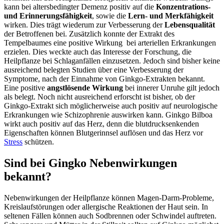
kann bei altersbedingter Demenz positiv auf die
Konzentrations-
und Erinnerungsfähigkeit
, sowie die
Lern- und Merkfähigkeit
wirken. Dies trägt wiederum zur Verbesserung der
Lebensqualität
der Betroffenen bei. Zusätzlich konnte der Extrakt des
Tempelbaumes eine positive Wirkung bei arteriellen Erkrankungen
erzielen. Dies weckte auch das Interesse der Forschung, die
Heilpflanze bei Schlaganfällen einzusetzen. Jedoch sind bisher keine
ausreichend belegten Studien über eine Verbesserung der
Symptome, nach der Einnahme von Ginkgo-Extrakten bekannt.
Eine positive
angstlösende Wirkung
bei innerer Unruhe gilt jedoch
als belegt. Noch nicht ausreichend erforscht ist bisher, ob der
Ginkgo-Extrakt sich möglicherweise auch positiv auf neurologische
Erkrankungen wie Schizophrenie auswirken kann. Ginkgo Bilboa
wirkt auch positiv auf das Herz, denn die blutdrucksenkenden
Eigenschaften können Blutgerinnsel auflösen und das Herz vor
Stress
schützen.
Sind bei Gingko Nebenwirkungen
bekannt?
Nebenwirkungen der Heilpflanze können Magen-Darm-Probleme,
Kreislaufstörungen oder allergische Reaktionen der Haut sein. In
seltenen Fällen können auch Sodbrennen oder Schwindel auftreten.