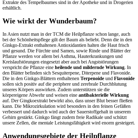
Extrakte des Tempelbaumes sind in der Apotheke und in Drogerien
erhältlich.
Wie wirkt der Wunderbaum?
In Asien nutzt man in der TCM die Heilpflanze schon lange, auch
bei der Schönheitspflege gilt der Baum als beliebt. Denn die in den
Ginkgo-Extrakt enthaltenen Antioxidantien halten die Haut frisch
und gesund. Die Fürchte und Samen, sowie Rinde und Blätter der
Pflanze werden vor allem bei Asthma, Hauterkrankungen und
Kreislaufstörungen eingesetzt aber auch bei Angststörungen
verspricht die Pflanze eine
heilende und mildernde Wirkung
. In
den Blätter befinden sich Sesquiterpene, Diterpene und Flavonide.
Die in den Ginkgo-Blättern enthaltenen
Terpenoide
und
Flavonide
sollen sich positiv auf die periphere und zerebrale Durchblutung
unseres Körpers auswirken. Zudem unterstützen sie die
körpereigene Abwehr und weisen eine
antibakterielle Wirkung
auf. Der Gingkoextrakt bewirkt also, dass unser Blut besser fließen
kann. Die Mikrozirkulation wird besonders in den feinen Gefäßen
verbessert und dadurch wird auch der Sauerstoffgehalt in unserem
Gehirn gestärkt. Ginkgo fängt zudem freie Radikale und schützt
unsere Zellen, die mentale Leistungsfähigkeit wird enorm gesteigert.
Anwendungsgebiete der Heilpflanze