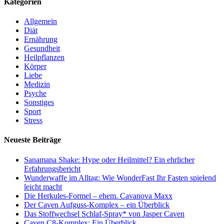
Kategorien
Allgemein
Diät
Ernährung
Gesundheit
Heilpflanzen
Körper
Liebe
Medizin
Psyche
Sonstiges
Sport
Stress
Neueste Beiträge
Sanamana Shake: Hype oder Heilmittel? Ein ehrlicher
Erfahrungsbericht
Wunderwaffe im Alltag: Wie WonderFast Ihr Fasten spielend
leicht macht
Die Herkules-Formel – ehem. Cavanova Maxx
Der Caven Aufguss-Komplex – ein Überblick
Das Stoffwechsel Schlaf-Spray* von Jasper Caven
Caven C8-Komplex: Ein Überblick