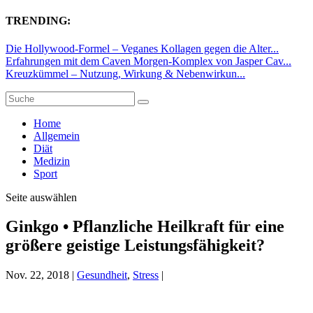
TRENDING:
Die Hollywood-Formel – Veganes Kollagen gegen die Alter...
Erfahrungen mit dem Caven Morgen-Komplex von Jasper Cav...
Kreuzkümmel – Nutzung, Wirkung & Nebenwirkun...
Home
Allgemein
Diät
Medizin
Sport
Seite auswählen
Ginkgo • Pflanzliche Heilkraft für eine
größere geistige Leistungsfähigkeit?
Nov. 22, 2018
|
Gesundheit
,
Stress
|