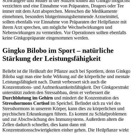
Schwangere und Mütter in der Stillzeit sollten auf Ginkgo möglichst
verzichten und eine Einnahme von Präparaten, Dragees oder Tee
immer mit dem Arzt absprechen. Menschen die Medikamente
einnehmen, besonders blutgerinnungshemmende Arzneimittel,
sollten ebenfalls vor Einnahme von Präparaten der Heilpflanze mit
ihrem Arzt sprechen, um mögliche Wechselwirkungen und
Nebenwirkungen zu vermeiden. Vor Operationen sollten ebenfalls
keine Ginkgopräparate eingenommen werden.
Gingko Bilobo im Sport – natürliche
Stärkung der Leistungsfähigkeit
Beliebt ist die Heilkraft der Pflanze auch bei Sportlern, denn Ginkgo
Biloba sagt man eine hohe Wirkung auf die körperliche und mentale
Leistungsfähigkeit nach. Damit verbessert sich auch die
Konzentrations- und Aufmerksamkeitsfähigkeit. Der Ginkgoextrakt
unterstützt zudem den Stressabbau, denn er verbessert die
Durchblutung im Gehirn
und mindert die Konzentration des
Stresshormons Cortisol
im Speichel. Befindet sich zu viel des
Stresshormons in unserem Körper, kann dies zu körperlichen und
psychischen Erkrankungen führen. Es kommt zu Schlafproblemen
und zur Abschwächung des Immunsystems. Außerdem altern die
Zellen dadurch schneller, dies kann dann mit
Konzentrationsschwierigkeiten einher gehen. Die Heilpflanze wirkt