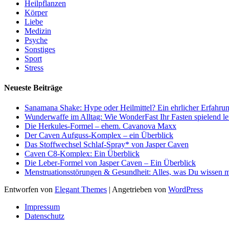
Heilpflanzen
Körper
Liebe
Medizin
Psyche
Sonstiges
Sport
Stress
Neueste Beiträge
Sanamana Shake: Hype oder Heilmittel? Ein ehrlicher Erfahrun
Wunderwaffe im Alltag: Wie WonderFast Ihr Fasten spielend le
Die Herkules-Formel – ehem. Cavanova Maxx
Der Caven Aufguss-Komplex – ein Überblick
Das Stoffwechsel Schlaf-Spray* von Jasper Caven
Caven C8-Komplex: Ein Überblick
Die Leber-Formel von Jasper Caven – Ein Überblick
Menstruationsstörungen & Gesundheit: Alles, was Du wissen m
Entworfen von
Elegant Themes
| Angetrieben von
WordPress
Impressum
Datenschutz