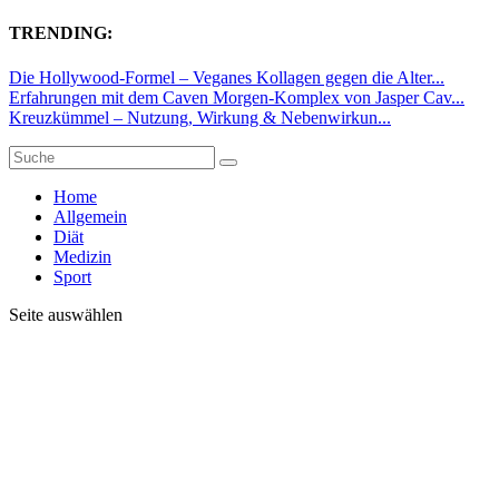
TRENDING:
Die Hollywood-Formel – Veganes Kollagen gegen die Alter...
Erfahrungen mit dem Caven Morgen-Komplex von Jasper Cav...
Kreuzkümmel – Nutzung, Wirkung & Nebenwirkun...
Home
Allgemein
Diät
Medizin
Sport
Seite auswählen