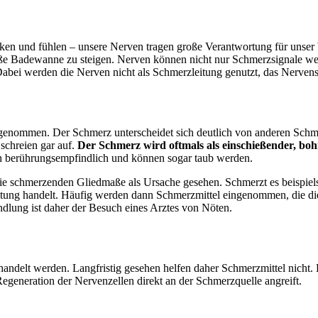
ken und fühlen – unsere Nerven tragen große Verantwortung für unse
eiße Badewanne zu steigen. Nerven können nicht nur Schmerzsignale wei
ei werden die Nerven nicht als Schmerzleitung genutzt, das Nervensyst
genommen. Der Schmerz unterscheidet sich deutlich von anderen Schm
 schreien gar auf.
Der Schmerz wird oftmals als einschießender, bo
ann berührungsempfindlich und können sogar taub werden.
ie schmerzenden Gliedmaße als Ursache gesehen. Schmerzt es beispiel
tung handelt. Häufig werden dann Schmerzmittel eingenommen, die die
dlung ist daher der Besuch eines Arztes von Nöten.
ndelt werden. Langfristig gesehen helfen daher Schmerzmittel nicht. E
 Regeneration der Nervenzellen direkt an der Schmerzquelle angreift.