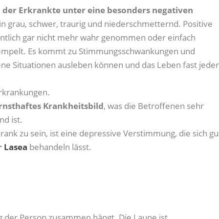
 der Erkrankte unter eine besonders negativen
au in grau, schwer, traurig und niederschmetternd. Positive
ntlich gar nicht mehr wahr genommen oder einfach
estempelt. Es kommt zu Stimmungsschwankungen und
dene Situationen ausleben können und das Leben fast jede
Erkrankungen.
rnsthaftes Krankheitsbild
, was die Betroffenen sehr
d ist.
ank zu sein, ist eine depressive Verstimmung, die sich gu
r
Lasea
behandeln lässt.
ng der Person zusammen hängt. Die Laune ist