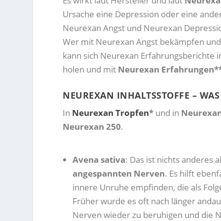
Es wirkt laut Hersteller und laut
Neurexa
Ursache eine Depression oder eine ander
Neurexan Angst und Neurexan Depression
Wer mit Neurexan Angst bekämpfen und
kann sich Neurexan Erfahrungsberichte i
holen und mit
Neurexan Erfahrungen*
NEUREXAN INHALTSSTOFFE – WAS 
In
Neurexan Tropfen
*
und in
Neurexan
Neurexan 250
.
Avena sativa
: Das ist nichts anderes 
angespannten Nerven
. Es hilft ebe
innere Unruhe empfinden, die als Fol
Früher wurde es oft nach länger anda
Nerven wieder zu beruhigen und die N