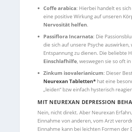
Coffe arabica
: Hierbei handelt es sich 
eine positive Wirkung auf unseren Kör
Nervosität helfen
.
Passiflora Incarnata
: Die Passionsblu
die sich auf unsere Psyche auswirken, 
Entspannung zu dienen. Die beliebte H
Einschlafhilfe
, weswegen sie so oft in 
Zinkum isovalerianicum
: Dieser Bes
Neurexan Tabletten*
hat eine besond
„leiden“ bzw einfach hysterisch reagie
MIT NEUREXAN DEPRESSION BEHA
Nein, nicht direkt. Aber Neurexan Erfahru
Einnahme von anderen, vom Arzt verord
Einnahme kann bei leichten Formen der D