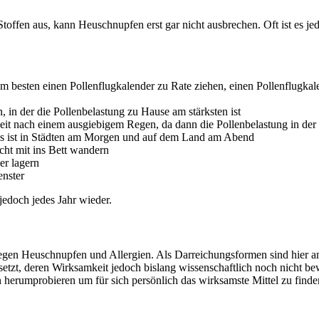
n Stoffen aus, kann Heuschnupfen erst gar nicht ausbrechen. Oft ist es 
m besten einen Pollenflugkalender zu Rate ziehen, einen Pollenflugkale
n, in der die Pollenbelastung zu Hause am stärksten ist
Zeit nach einem ausgiebigem Regen, da dann die Pollenbelastung in der 
ies ist in Städten am Morgen und auf dem Land am Abend
cht mit ins Bett wandern
er lagern
enster
jedoch jedes Jahr wieder.
egen Heuschnupfen und Allergien. Als Darreichungsformen sind hier a
tzt, deren Wirksamkeit jedoch bislang wissenschaftlich noch nicht b
hen herumprobieren um für sich persönlich das wirksamste Mittel zu find