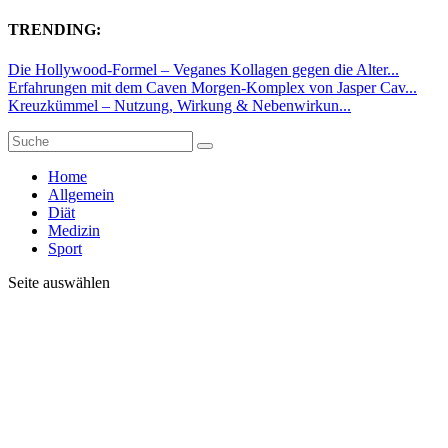
TRENDING:
Die Hollywood-Formel – Veganes Kollagen gegen die Alter...
Erfahrungen mit dem Caven Morgen-Komplex von Jasper Cav...
Kreuzkümmel – Nutzung, Wirkung & Nebenwirkun...
Home
Allgemein
Diät
Medizin
Sport
Seite auswählen