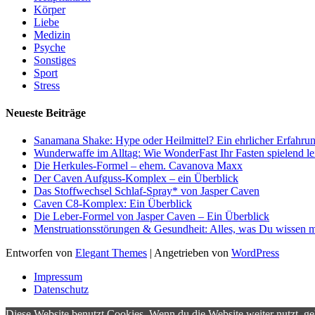
Körper
Liebe
Medizin
Psyche
Sonstiges
Sport
Stress
Neueste Beiträge
Sanamana Shake: Hype oder Heilmittel? Ein ehrlicher Erfahrun
Wunderwaffe im Alltag: Wie WonderFast Ihr Fasten spielend le
Die Herkules-Formel – ehem. Cavanova Maxx
Der Caven Aufguss-Komplex – ein Überblick
Das Stoffwechsel Schlaf-Spray* von Jasper Caven
Caven C8-Komplex: Ein Überblick
Die Leber-Formel von Jasper Caven – Ein Überblick
Menstruationsstörungen & Gesundheit: Alles, was Du wissen m
Entworfen von
Elegant Themes
| Angetrieben von
WordPress
Impressum
Datenschutz
Diese Website benutzt Cookies. Wenn du die Website weiter nutzt, g