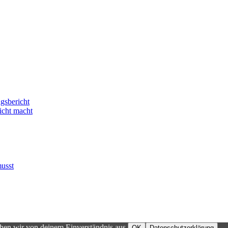
gsbericht
icht macht
usst
ehen wir von deinem Einverständnis aus.
OK
Datenschutzerklärung