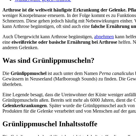
Arthrose ist die weltweit häufigste Erkrankung der Gelenke. Pfl
weniger Knorpelmasse erneuern. In der Folge kommt es zu Funktion
Schmerzen. Diese gehen jedoch häufig mit Nebenwirkungen einher. V
kann Arthrose begünstigen, oft sind auch eine
falsche Ernährung u
Auch Übergewicht kann Arthrose begünstigen,
abnehmen
kann helfen
eine
eiweißreiche oder basische Ernährung
bei Arthrose
helfen. N
anderen Gelenken.
Was sind Grünlippmuscheln?
Die
Grünlippmuschel
ist auch unter dem Namen
Perna canaliculus
b
Gewässern in Neuseeland (Marlborough Sounds) zu finden. Die Gewäss
überleben.
Eine Legende besagt, dass die Ureinwohner der Küste weniger anfäll
Grünlippmuscheln aßen. Bereits seit mehr als 6000 Jahren, dient die
Gelenkerkrankungen
. Später wurde die Grünlippmuschel auch von m
Produkten für die Gelenke verarbeitet und von Menschen auf der gan
Grünlippmuschel Inhaltsstoffe