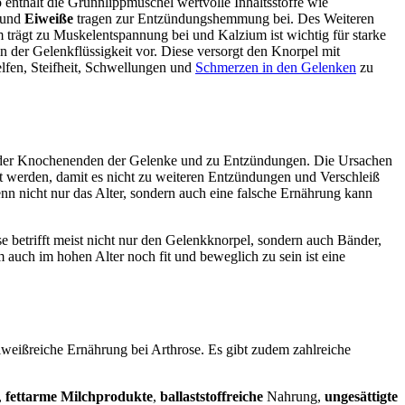
 enthält die Grünnlippmuschel wertvolle Inhaltsstoffe wie
und
Eiweiße
tragen zur Entzündungshemmung bei. Des Weiteren
ägt zu Muskelentspannung bei und Kalzium ist wichtig für starke
n der Gelenkflüssigkeit vor. Diese versorgt den Knorpel mit
lfen, Steifheit, Schwellungen und
Schmerzen in den Gelenken
zu
ß der Knochenenden der Gelenke und zu Entzündungen. Die Ursachen
lt werden, damit es nicht zu weiteren Entzündungen und Verschleiß
n nicht nur das Alter, sondern auch eine falsche Ernährung kann
betrifft meist nicht nur den Gelenkknorpel, sondern auch Bänder,
 auch im hohen Alter noch fit und beweglich zu sein ist eine
iweißreiche Ernährung bei Arthrose. Es gibt zudem zahlreiche
,
fettarme Milchprodukte
,
ballaststoffreiche
Nahrung,
ungesättigte