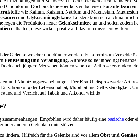
en die Entzündungen und Schmerzen in den Gelenken effektiv lindern. So
nd Chondortin. Doch auch die ebenfalls enthaltenen
Furanfettsäuren
ralstoffe
wie Kalium, Kalzium, Natrium und Magnesium. Magnesium tr
osäuren
und
Glykosaminoglykane
. Letztere kommen auch natürlich i
e regen die Produktion neuer
Gelenkschmiere
an und sollen zudem he
ntien
enthalten, diese wirken positiv auf das Immunsystem wirken.
pel der Gelenke weicher und dünner werden. Es kommt zum Verschlei
uch
Fehlstellung und Veranlagung
. Arthrose sollte unbedingt behande
 Doch auch jüngere Menschen können schon an Arthrose erkranken, den
den und Abnutzungserscheinungen. Der Krankheitsprozess der Arthrose 
Einschränkung der Lebensqualität, Mobilität und Selbstständigkeit. Um
egung und Verzicht auf Tabak und Alkohol wichtig.
se?
g zusammenhängen. Empfohlen wird daher häufig eine
basische
oder e
er oder anderen Gelenken unterstützen.
u lindern. Hilfreich für die Gelenke sind vor allem
Obst und Gemüse