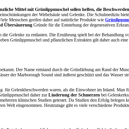
anzliche Mittel mit Grünlippmuschel sollen helfen, die Beschwerde
seinschränkungen der Wirbelsäule und Gelenke. Die Schulmedizin biet
iele Menschen greifen daher auf natürliche Produkte wie
Grünlippmu
nd Übersäuerung
Gründe für die Entstehung der degenerativen Erkra
 die Gelenke zu entlasten. Die Ernährung spielt bei der Behandlung vo
eben Grünlippmuschel und pflanzlichen Extrakten gilt daher auch eine
ekannt. Der Name entstand durch die Grünfärbung am Rand der Musche
er der Marborough Sound sind äußerst geschützt und das Wasser stren
ig für Gelenkbeschwerden waren, als die Einwohner im Inland. Man füh
 Grünlippmuschel daher zur
Linderung der Schmerzen
bei Gelenkerkr
ehreren klinischen Studien getestet. Da Studien den Erfolg belegen k
zen Welt eingenommen. Heutzutage gibt es viele verschiedene Produkte