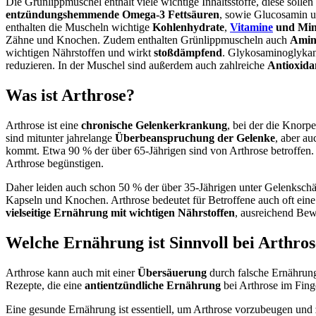
Die Grünlippmuschel enthält viele wichtige Inhaltsstoffe, diese soll
entzündungshemmende
Omega-3 Fettsäuren
, sowie Glucosamin u
enthalten die Muscheln wichtige
Kohlenhydrate
,
Vitamine
und Mine
Zähne und Knochen. Zudem enthalten Grünlippmuscheln auch
Amin
wichtigen Nährstoffen und wirkt
stoßdämpfend
. Glykosaminoglykan
reduzieren. In der Muschel sind außerdem auch zahlreiche
Antioxida
Was ist Arthrose?
Arthrose ist eine
chronische Gelenkerkrankung
, bei der die Knor
sind mitunter jahrelange
Überbeanspruchung der Gelenke
, aber a
kommt. Etwa 90 % der über 65-Jährigen sind von Arthrose betroffen.
Arthrose begünstigen.
Daher leiden auch schon 50 % der über 35-Jährigen unter Gelenkschä
Kapseln und Knochen. Arthrose bedeutet für Betroffene auch oft eine 
vielseitige Ernährung mit wichtigen Nährstoffen
, ausreichend Bew
Welche Ernährung ist Sinnvoll bei Arthro
Arthrose kann auch mit einer
Übersäuerung
durch falsche Ernährun
Rezepte, die eine
antientzündliche Ernährung
bei Arthrose im Fing
Eine gesunde Ernährung ist essentiell, um Arthrose vorzubeugen und z