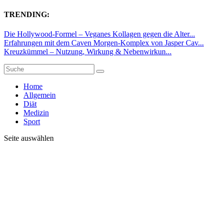
TRENDING:
Die Hollywood-Formel – Veganes Kollagen gegen die Alter...
Erfahrungen mit dem Caven Morgen-Komplex von Jasper Cav...
Kreuzkümmel – Nutzung, Wirkung & Nebenwirkun...
Home
Allgemein
Diät
Medizin
Sport
Seite auswählen