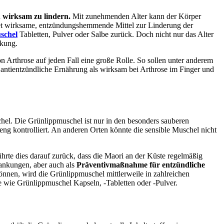
n wirksam zu lindern.
Mit zunehmenden Alter kann der Körper
et wirksame, entzündungshemmende Mittel zur Linderung der
schel
Tabletten, Pulver oder Salbe zurück. Doch nicht nur das Alter
nkung.
n Arthrose auf jeden Fall eine große Rolle. So sollen unter anderem
 antientzündliche Ernährung als wirksam bei Arthrose im Finger und
l. Die Grünlippmuschel ist nur in den besonders sauberen
g kontrolliert. An anderen Orten könnte die sensible Muschel nicht
rte dies darauf zurück, dass die Maori an der Küste regelmäßig
ankungen, aber auch als
Präventivmaßnahme für entzündliche
önnen, wird die Grünlippmuschel mittlerweile in zahlreichen
 wie Grünlippmuschel Kapseln, -Tabletten oder -Pulver.