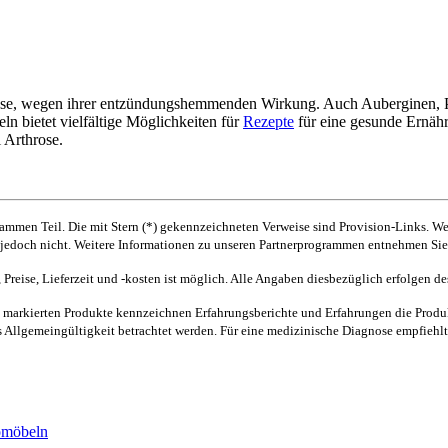
se, wegen ihrer entzündungshemmenden Wirkung. Auch Auberginen, Pap
n bietet vielfältige Möglichkeiten für
Rezepte
für eine gesunde Ernäh
 Arthrose.
ammen Teil. Die mit Stern (*) gekennzeichneten Verweise sind Provision-Links. We
is jedoch nicht. Weitere Informationen zu unseren Partnerprogrammen entnehmen S
 Preise, Lieferzeit und -kosten ist möglich. Alle Angaben diesbezüglich erfolgen d
) markierten Produkte kennzeichnen Erfahrungsberichte und Erfahrungen die Prod
 Allgemeingültigkeit betrachtet werden. Für eine medizinische Diagnose empfiehlt 
romöbeln