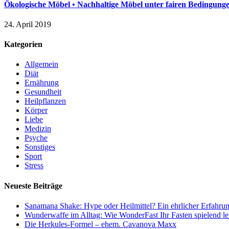
Ökologische Möbel • Nachhaltige Möbel unter fairen Bedingunge
24. April 2019
Kategorien
Allgemein
Diät
Ernährung
Gesundheit
Heilpflanzen
Körper
Liebe
Medizin
Psyche
Sonstiges
Sport
Stress
Neueste Beiträge
Sanamana Shake: Hype oder Heilmittel? Ein ehrlicher Erfahrun
Wunderwaffe im Alltag: Wie WonderFast Ihr Fasten spielend le
Die Herkules-Formel – ehem. Cavanova Maxx