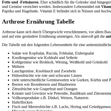
Fette und -Fettsäuren
. Eher schädlich für die Gelenke sind hingegen
und Gemüse verzichtet werden. Insbesondere Lebensmittel mit
Vitam
Paprika und Hagebutte. Vitamin E befindet sich in Nüssen und hochwer
Arthrose Ernährung Tabelle
Arthrose kann sich durch Übergewicht verschlimmern, vor allem Bauch
und auf eine gesündere Ernährung umsteigen. Als sinnvoll gilt die
an
Die Tabelle mit den folgenden Lebensmitteln für eine antientzündliche 
Salate wie Kopfsalat, Rucola, Feldsalat, Eisbergsalat
Knollengemüse wie Kohlrabi und Sellerie
Kohlgemüse wie Brokkoli, Wirsing, Weißkohl und Grünkohl
Möhren
Lauchgemüse, Knoblauch und Zwiebeln
Hülsenfrüchte wie rote und schwarze Linsen
viele unterschiedliche Gemüsesorten wie Gurken, Kürbis und P
Beeren wie Brombeeren und Blaubeeren
Zitrusfrüchte wie Grapefruit und Orangen
Kräuter und Gewürze wie Petersilie, Basilikum und Zitronenme
Vollkornprodukte z.B. Dinkel, Weizen, Naturreis
Haferflocken
Fisch und Meeresfrüchte z.B. Lachs, Hering und Grünlippmus