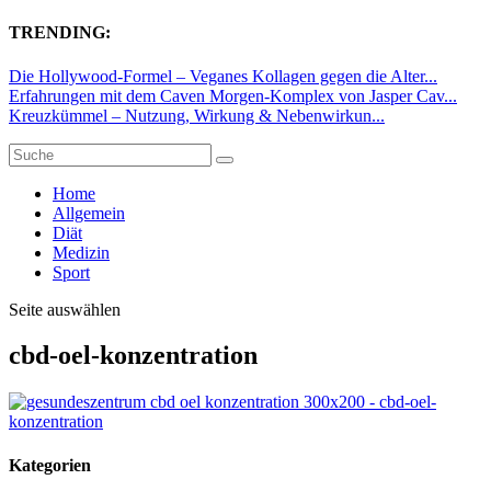
TRENDING:
Die Hollywood-Formel – Veganes Kollagen gegen die Alter...
Erfahrungen mit dem Caven Morgen-Komplex von Jasper Cav...
Kreuzkümmel – Nutzung, Wirkung & Nebenwirkun...
Home
Allgemein
Diät
Medizin
Sport
Seite auswählen
cbd-oel-konzentration
Kategorien