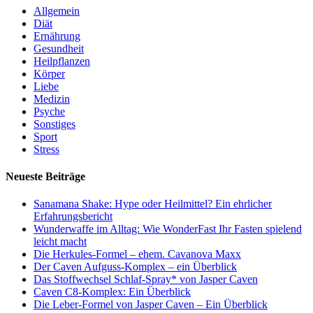
Allgemein
Diät
Ernährung
Gesundheit
Heilpflanzen
Körper
Liebe
Medizin
Psyche
Sonstiges
Sport
Stress
Neueste Beiträge
Sanamana Shake: Hype oder Heilmittel? Ein ehrlicher
Erfahrungsbericht
Wunderwaffe im Alltag: Wie WonderFast Ihr Fasten spielend
leicht macht
Die Herkules-Formel – ehem. Cavanova Maxx
Der Caven Aufguss-Komplex – ein Überblick
Das Stoffwechsel Schlaf-Spray* von Jasper Caven
Caven C8-Komplex: Ein Überblick
Die Leber-Formel von Jasper Caven – Ein Überblick