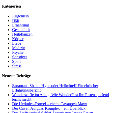
Kategorien
Allgemein
Diät
Ernährung
Gesundheit
Heilpflanzen
Körper
Liebe
Medizin
Psyche
Sonstiges
Sport
Stress
Neueste Beiträge
Sanamana Shake: Hype oder Heilmittel? Ein ehrlicher
Erfahrungsbericht
Wunderwaffe im Alltag: Wie WonderFast Ihr Fasten spielend
leicht macht
Die Herkules-Formel – ehem. Cavanova Maxx
Der Caven Aufguss-Komplex – ein Überblick
Das Stoffwechsel Schlaf-Spray* von Jasper Caven