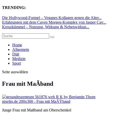
TRENDING:
Die Hollywood-Formel – Veganes Kollagen gegen die Alter...
Erfahrungen mit dem Caven Morgen-Komplex von Jasper Cav...
Kreuzkümmel – Nutzung, Wirkung & Nebenwirkun...
Home
Allgemein
Diät
Medizin
Sport
Seite auswählen
Frau mit MaÃband
Junge Frau mit Maßband am Oberschenkel