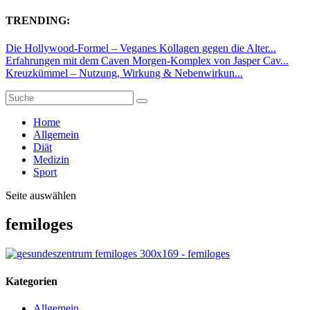
TRENDING:
Die Hollywood-Formel – Veganes Kollagen gegen die Alter...
Erfahrungen mit dem Caven Morgen-Komplex von Jasper Cav...
Kreuzkümmel – Nutzung, Wirkung & Nebenwirkun...
Home
Allgemein
Diät
Medizin
Sport
Seite auswählen
femiloges
Kategorien
Allgemein