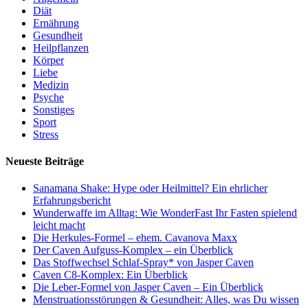
Diät
Ernährung
Gesundheit
Heilpflanzen
Körper
Liebe
Medizin
Psyche
Sonstiges
Sport
Stress
Neueste Beiträge
Sanamana Shake: Hype oder Heilmittel? Ein ehrlicher
Erfahrungsbericht
Wunderwaffe im Alltag: Wie WonderFast Ihr Fasten spielend
leicht macht
Die Herkules-Formel – ehem. Cavanova Maxx
Der Caven Aufguss-Komplex – ein Überblick
Das Stoffwechsel Schlaf-Spray* von Jasper Caven
Caven C8-Komplex: Ein Überblick
Die Leber-Formel von Jasper Caven – Ein Überblick
Menstruationsstörungen & Gesundheit: Alles, was Du wissen