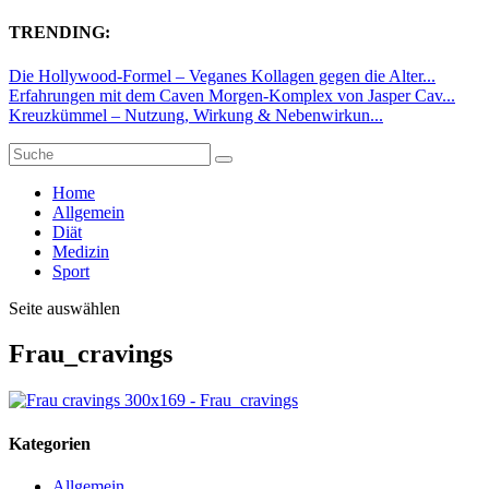
TRENDING:
Die Hollywood-Formel – Veganes Kollagen gegen die Alter...
Erfahrungen mit dem Caven Morgen-Komplex von Jasper Cav...
Kreuzkümmel – Nutzung, Wirkung & Nebenwirkun...
Home
Allgemein
Diät
Medizin
Sport
Seite auswählen
Frau_cravings
Kategorien
Allgemein