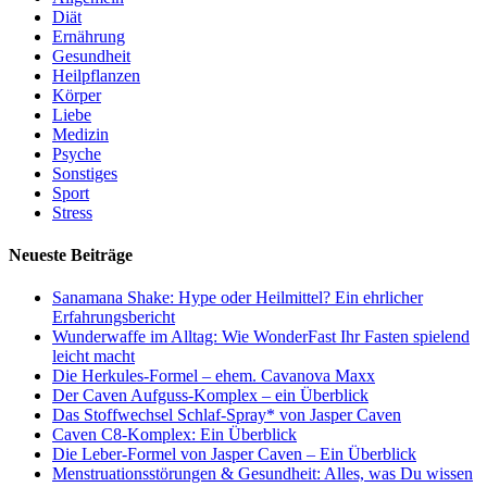
Diät
Ernährung
Gesundheit
Heilpflanzen
Körper
Liebe
Medizin
Psyche
Sonstiges
Sport
Stress
Neueste Beiträge
Sanamana Shake: Hype oder Heilmittel? Ein ehrlicher
Erfahrungsbericht
Wunderwaffe im Alltag: Wie WonderFast Ihr Fasten spielend
leicht macht
Die Herkules-Formel – ehem. Cavanova Maxx
Der Caven Aufguss-Komplex – ein Überblick
Das Stoffwechsel Schlaf-Spray* von Jasper Caven
Caven C8-Komplex: Ein Überblick
Die Leber-Formel von Jasper Caven – Ein Überblick
Menstruationsstörungen & Gesundheit: Alles, was Du wissen