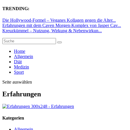
TRENDING:
Die Hollywood-Formel – Veganes Kollagen gegen die Alter...
Erfahrungen mit dem Caven Morgen-Komplex von Jasper Cav...
Kreuzkümmel – Nutzung, Wirkung & Nebenwirkun...
Home
Allgemein
Diät
Medizin
Sport
Seite auswählen
Erfahrungen
Kategorien
Allgemein