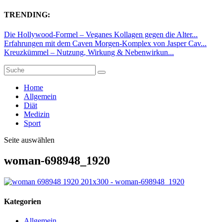
TRENDING:
Die Hollywood-Formel – Veganes Kollagen gegen die Alter...
Erfahrungen mit dem Caven Morgen-Komplex von Jasper Cav...
Kreuzkümmel – Nutzung, Wirkung & Nebenwirkun...
Home
Allgemein
Diät
Medizin
Sport
Seite auswählen
woman-698948_1920
Kategorien
Allgemein