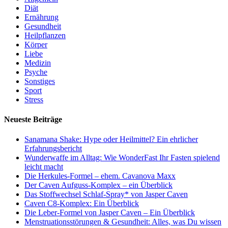
Diät
Ernährung
Gesundheit
Heilpflanzen
Körper
Liebe
Medizin
Psyche
Sonstiges
Sport
Stress
Neueste Beiträge
Sanamana Shake: Hype oder Heilmittel? Ein ehrlicher
Erfahrungsbericht
Wunderwaffe im Alltag: Wie WonderFast Ihr Fasten spielend
leicht macht
Die Herkules-Formel – ehem. Cavanova Maxx
Der Caven Aufguss-Komplex – ein Überblick
Das Stoffwechsel Schlaf-Spray* von Jasper Caven
Caven C8-Komplex: Ein Überblick
Die Leber-Formel von Jasper Caven – Ein Überblick
Menstruationsstörungen & Gesundheit: Alles, was Du wissen