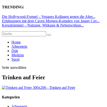
TRENDING:
Die Hollywood-Formel – Veganes Kollagen gegen die Alter...
Erfahrungen mit dem Caven Morgen-Komplex von Jasper Cav...
Kreuzkümmel – Nutzung, Wirkung & Nebenwirkun...
Home
Allgemein
Diät
Medizin
Sport
Seite auswählen
Trinken auf Feier
Kategorien
Allgemein