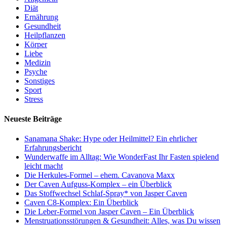
Diät
Ernährung
Gesundheit
Heilpflanzen
Körper
Liebe
Medizin
Psyche
Sonstiges
Sport
Stress
Neueste Beiträge
Sanamana Shake: Hype oder Heilmittel? Ein ehrlicher
Erfahrungsbericht
Wunderwaffe im Alltag: Wie WonderFast Ihr Fasten spielend
leicht macht
Die Herkules-Formel – ehem. Cavanova Maxx
Der Caven Aufguss-Komplex – ein Überblick
Das Stoffwechsel Schlaf-Spray* von Jasper Caven
Caven C8-Komplex: Ein Überblick
Die Leber-Formel von Jasper Caven – Ein Überblick
Menstruationsstörungen & Gesundheit: Alles, was Du wissen