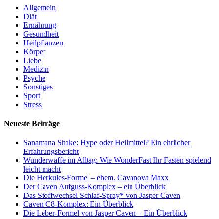
Allgemein
Diät
Ernährung
Gesundheit
Heilpflanzen
Körper
Liebe
Medizin
Psyche
Sonstiges
Sport
Stress
Neueste Beiträge
Sanamana Shake: Hype oder Heilmittel? Ein ehrlicher
Erfahrungsbericht
Wunderwaffe im Alltag: Wie WonderFast Ihr Fasten spielend
leicht macht
Die Herkules-Formel – ehem. Cavanova Maxx
Der Caven Aufguss-Komplex – ein Überblick
Das Stoffwechsel Schlaf-Spray* von Jasper Caven
Caven C8-Komplex: Ein Überblick
Die Leber-Formel von Jasper Caven – Ein Überblick