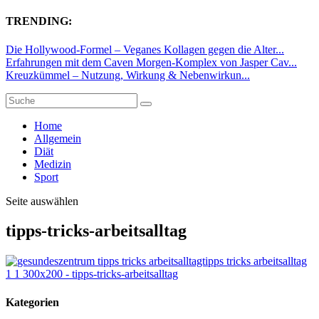
TRENDING:
Die Hollywood-Formel – Veganes Kollagen gegen die Alter...
Erfahrungen mit dem Caven Morgen-Komplex von Jasper Cav...
Kreuzkümmel – Nutzung, Wirkung & Nebenwirkun...
Home
Allgemein
Diät
Medizin
Sport
Seite auswählen
tipps-tricks-arbeitsalltag
Kategorien